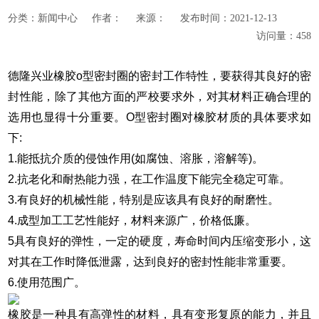
分类：
新闻中心
作者：
来源：
发布时间：
2021-12-13
访问量：
458
德隆兴业橡胶
o
型密封圈的密封工作特性，要获得其良好的密
封性能，除了其他方面的严校要求外，对其材料正确合理的
选用也显得十分重要。
O
型密封圈对橡胶材质的具体要求如
下
:
1.
能抵抗介质的侵蚀作用
(
如腐蚀、溶胀，溶解等
)
。
2.
抗老化和耐热能力强，在工作温度下能完全稳定可靠。
3.
有良好的机械性能，特别是应该具有良好的耐磨性。
4.
成型加工工艺性能好，材料来源广，价格低廉。
5
具有良好的弹性，一定的硬度，寿命时间内压缩变形小，这
对其在工作时降低泄露，达到良好的密封性能非常重要。
6.
使用范围广。
橡胶是一种具有高弹性的材料，具有变形复原的能力，并且