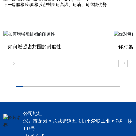
下一篇
腈橡胶\氟橡胶密封圈耐高温、耐油、耐腐蚀优势
如何增强密封圈的耐磨性
你对氢
公司地址：
深圳市龙岗区龙城街道五联协平爱联工业区7栋一楼
103号