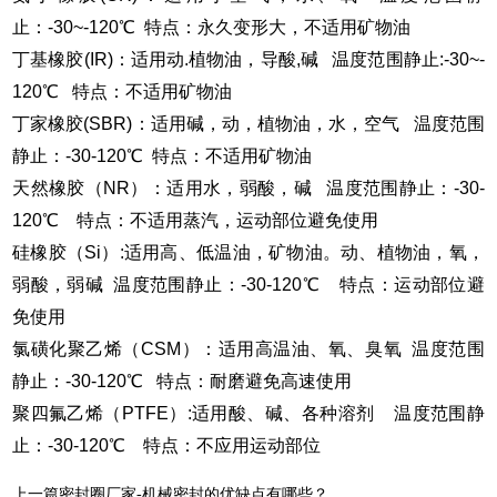
止：
-30~-120
℃ 特点：永久变形大，不适用矿物油
丁基橡胶
(IR)
：适用动
.
植物油，导酸
,
碱 温度范围静止
:-30~-
120
℃ 特点：不适用矿物油
丁家橡胶
(SBR)
：适用碱，动，植物油，水，空气 温度范围
静止：
-30-120
℃ 特点：不适用矿物油
天然橡胶（
NR
）：适用水，弱酸，碱 温度范围静止：
-30-
120
℃ 特点：不适用蒸汽，运动部位避免使用
硅橡胶（
Si
）
:
适用高、低温油，矿物油。动、植物油，氧，
弱酸，弱碱 温度范围静止：
-30-120
℃ 特点：运动部位避
免使用
氯磺化聚乙烯（
CSM
）：适用高温油、氧、臭氧 温度范围
静止：
-30-120
℃ 特点：耐磨避免高速使用
聚四氟乙烯（
PTFE
）
:
适用酸、碱、各种溶剂 温度范围静
止：
-30-120
℃ 特点：不应用运动部位
上一篇
密封圈厂家-机械密封的优缺点有哪些？