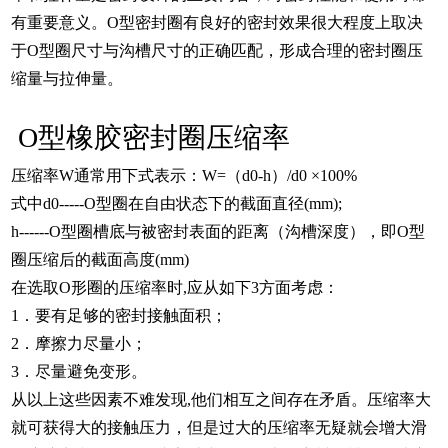
有重要意义。O型密封圈有良好的密封效果很大程度上取决
于O型圈尺寸与沟槽尺寸的正确匹配，形成合理的密封圈压
缩量与拉伸量。
O型橡胶密封圈压缩率
压缩率W通常用下式表示：W=（d0-h）/d0 ×100%
式中d0-----O型圈在自由状态下的截面直径(mm);
h------O型圈槽底与被密封表面的距离（沟槽深度），即O型
圈压缩后的截面高度(mm)
在选取O形圈的压缩率时,应从如下3方面考虑：
1．要有足够的密封接触面积；
2．摩擦力尽量小；
3．尽量避免变形。
从以上这些因素不难发现,他们相互之间存在矛盾。压缩率大
就可获得大的接触压力，但是过大的压缩率无疑就会增大滑