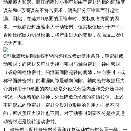
动摩擦力和形。而压缩率过小则可能由于密封沟槽的同轴度
误差和O形圈误差不符合要求，消失部分压缩量而引起泄
漏。因此，在选择O形圈的压缩率时，要权衡各方面的因
素。一般静密封压缩率大于动密封，但其极值应小于25%，
否则压缩应力明显松弛，将产生过大的变形，在高温工况中
尤为严重。
O型橡胶密封圈压缩率W的选择应考虑使用条件，静密封或
动密封；静密封又可分为径向密封与轴向密封；径向密封
（或称圆柱静密封）的泄漏间隙是径向间隙，轴向密封（或
称平面静密封）的泄漏间隙是轴向间隙。轴向密封根据压力
介质作用于O形圈的内径还是外径又分受内压和受外压两种
情况，内压增加的拉伸，外压降低O形圈的初始拉伸。上述
不同形式的静密封，密封介质对O形圈的作用方向是不同
的，所以预压力设计也不同。对于动密封则要区分是往复运
动密封还是旋转运动密封。
1．静密封：圆柱静密封装置和往复运动式密封装置一样，一