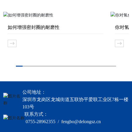
如何增强密封圈的耐磨性
你对氢
公司地址：
深圳市龙岗区龙城街道五联协平爱联工业区7栋一楼
103号
联系方式：
0755-28962355 / fengbo@delongsz.cn