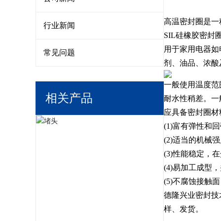
高温密封圈是一
行业新闻
SIL硅橡胶密
用于家用电器如
常见问题
剂、油品、浓酸
一般使用温度范围
相关产品
耐水性稍差。一
应具备密封圈材
(1)富有弹性和
(2)适当的机
(3)性能稳定
(4)易加工成型
(5)不腐蚀接触
德隆兴业密封技
样、发货。