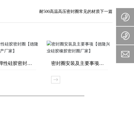
耐500高温高压密封圈常见的材质
下一篇
弹性硅胶密封圈
密封圈安装及主要事项
让德
业密封圈生产厂
【德隆兴业硅胶橡胶密封
的分
圈厂家】